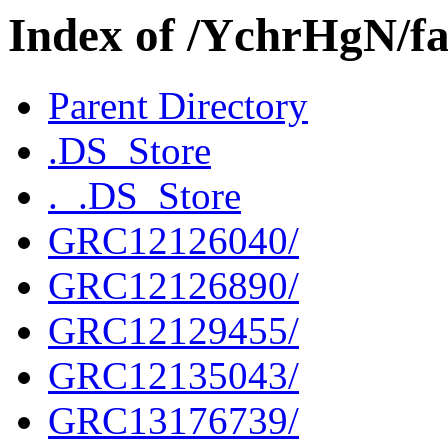
Index of /YchrHgN/fa
Parent Directory
.DS_Store
._.DS_Store
GRC12126040/
GRC12126890/
GRC12129455/
GRC12135043/
GRC13176739/